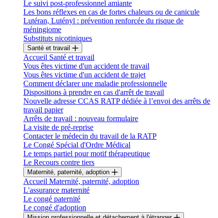
Le suivi post-professionnel amiante
Les bons réflexes en cas de fortes chaleurs ou de canicule
Lutéran, Lutényl : prévention renforcée du risque de
méningiome
Substituts nicotiniques
Santé et travail
Accueil Santé et travail
Vous êtes victime d'un accident de travail
Vous êtes victime d'un accident de trajet
Comment déclarer une maladie professionnelle
Dispositions à prendre en cas d'arrêt de travail
Nouvelle adresse CCAS RATP dédiée à l’envoi des arrêts de
travail papier
Arrêts de travail : nouveau formulaire
La visite de pré-reprise
Contacter le médecin du travail de la RATP
Le Congé Spécial d'Ordre Médical
Le temps partiel pour motif thérapeutique
Le Recours contre tiers
Maternité, paternité, adoption
Accueil Maternité, paternité, adoption
L'assurance maternité
Le congé paternité
Le congé d'adoption
Mission professionnelle et détachement à l'étranger