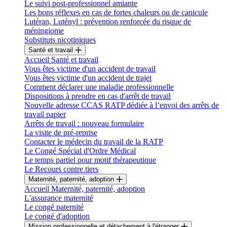
Le suivi post-professionnel amiante
Les bons réflexes en cas de fortes chaleurs ou de canicule
Lutéran, Lutényl : prévention renforcée du risque de
méningiome
Substituts nicotiniques
Santé et travail
Accueil Santé et travail
Vous êtes victime d'un accident de travail
Vous êtes victime d'un accident de trajet
Comment déclarer une maladie professionnelle
Dispositions à prendre en cas d'arrêt de travail
Nouvelle adresse CCAS RATP dédiée à l’envoi des arrêts de
travail papier
Arrêts de travail : nouveau formulaire
La visite de pré-reprise
Contacter le médecin du travail de la RATP
Le Congé Spécial d'Ordre Médical
Le temps partiel pour motif thérapeutique
Le Recours contre tiers
Maternité, paternité, adoption
Accueil Maternité, paternité, adoption
L'assurance maternité
Le congé paternité
Le congé d'adoption
Mission professionnelle et détachement à l'étranger