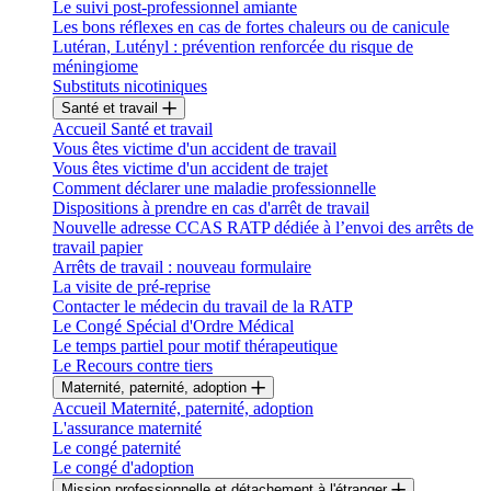
Le suivi post-professionnel amiante
Les bons réflexes en cas de fortes chaleurs ou de canicule
Lutéran, Lutényl : prévention renforcée du risque de
méningiome
Substituts nicotiniques
Santé et travail
Accueil Santé et travail
Vous êtes victime d'un accident de travail
Vous êtes victime d'un accident de trajet
Comment déclarer une maladie professionnelle
Dispositions à prendre en cas d'arrêt de travail
Nouvelle adresse CCAS RATP dédiée à l’envoi des arrêts de
travail papier
Arrêts de travail : nouveau formulaire
La visite de pré-reprise
Contacter le médecin du travail de la RATP
Le Congé Spécial d'Ordre Médical
Le temps partiel pour motif thérapeutique
Le Recours contre tiers
Maternité, paternité, adoption
Accueil Maternité, paternité, adoption
L'assurance maternité
Le congé paternité
Le congé d'adoption
Mission professionnelle et détachement à l'étranger